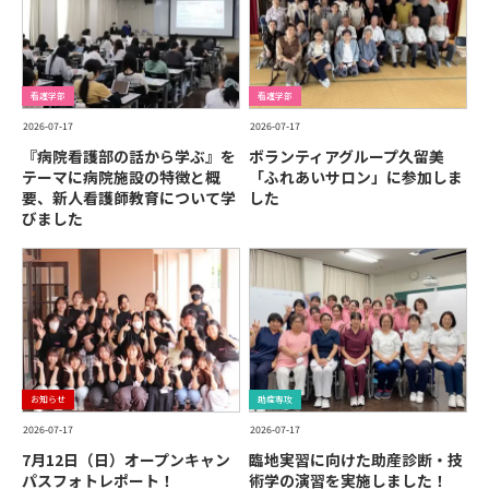
看護学部
看護学部
2026-07-17
2026-07-17
『病院看護部の話から学ぶ』を
ボランティアグループ久留美
テーマに病院施設の特徴と概
「ふれあいサロン」に参加しま
要、新人看護師教育について学
した
びました
お知らせ
助産専攻
2026-07-17
2026-07-17
7月12日（日）オープンキャン
臨地実習に向けた助産診断・技
パスフォトレポート！
術学の演習を実施しました！