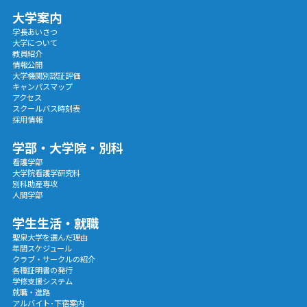
大学案内
学長あいさつ
大学について
教員紹介
情報公開
大学機関別認証評価
キャンパスマップ
アクセス
スクールバス時刻表
採用情報
学部・大学院・別科
看護学部
大学院看護学研究科
別科助産専攻
人間学部
学生生活・就職
聖泉大学を選んだ理由
年間スケジュール
クラブ・サークルの紹介
各種証明書の発行
学修支援システム
就職・進路
アルバイト･下宿案内