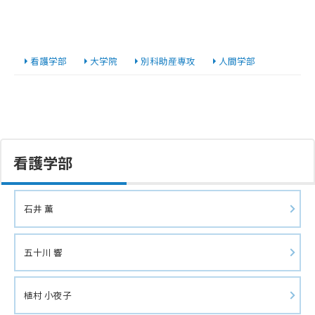
看護学部
大学院
別科助産専攻
人間学部
看護学部
石井 薫
五十川 響
植村 小夜子