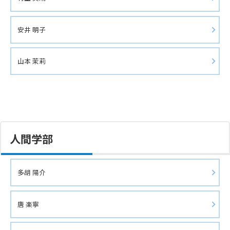
安井 明子
山本 茉莉
人間学部
多胡 陽介
唐 楽寧