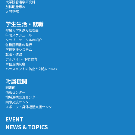
大学院看護学研究科
別科助産専攻
人間学部
学生生活・就職
聖泉大学を選んだ理由
年間スケジュール
クラブ・サークルの紹介
各種証明書の発行
学修支援システム
就職・進路
アルバイト･下宿案内
単位互換制度
ハラスメントの防止と対応について
附属機関
図書館
情報センター
地域連携交流センター
国際交流センター
スポーツ・身体運動支援センター
EVENT
NEWS & TOPICS