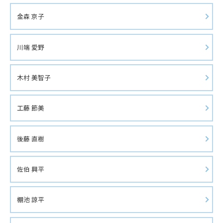
金森 京子
川端 愛野
木村 美智子
工藤 節美
後藤 直樹
佐伯 興平
棚池 諒平