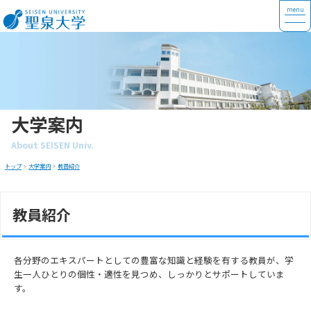
大学案内
About SEISEN Univ.
トップ
>
大学案内
>
教員紹介
教員紹介
各分野のエキスパートとしての豊富な知識と経験を有する教員が、学
生一人ひとりの個性・適性を見つめ、しっかりとサポートしていま
す。