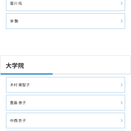
富川 拓
李 艶
大学院
木村 美智子
豊島 泰子
中西 京子