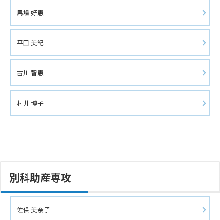
馬場 好恵
平田 美紀
古川 智恵
村井 博子
別科助産専攻
佐保 美奈子