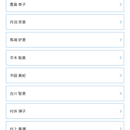
豊島 泰子
丹羽 芳恵
馬場 好恵
平木 聡美
平田 美紀
古川 智恵
村井 博子
村上 美潮