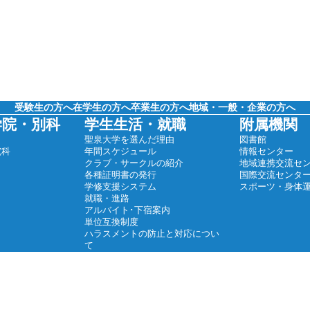
受験生の方へ
在学生の方へ
卒業生の方へ
地域・一般・企業の方へ
学院・別科
学生生活・就職
附属機関
聖泉大学を選んだ理由
図書館
究科
年間スケジュール
情報センター
クラブ・サークルの紹介
地域連携交流セ
各種証明書の発行
国際交流センタ
学修支援システム
スポーツ・身体
就職・進路
アルバイト･下宿案内
単位互換制度
ハラスメントの防止と対応につい
て