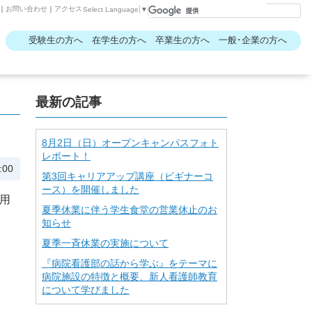
｜
お問い合わせ
｜
アクセス
Select Language
▼
受験生の方へ
在学生の方へ
卒業生の方へ
一般･企業の方へ
最新の記事
8月2日（日）オープンキャンパスフォト
レポート！
:00
第3回キャリアアップ講座（ビギナーコ
ース）を開催しました
用
夏季休業に伴う学生食堂の営業休止のお
知らせ
夏季一斉休業の実施について
『病院看護部の話から学ぶ』をテーマに
病院施設の特徴と概要、新人看護師教育
について学びました