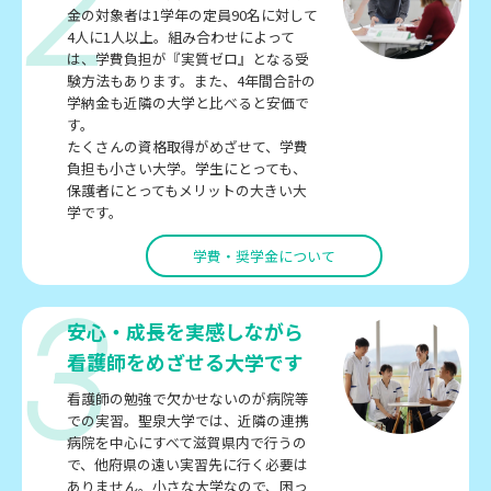
2
金の対象者は1学年の定員90名に対して
4人に1人以上。組み合わせによって
は、学費負担が『実質ゼロ』となる受
験方法もあります。また、4年間合計の
学納金も近隣の大学と比べると安価で
す。
たくさんの資格取得がめざせて、学費
負担も小さい大学。学生にとっても、
保護者にとってもメリットの大きい大
学です。
学費・奨学金について
3
安心・成長を実感しながら
看護師をめざせる大学です
看護師の勉強で欠かせないのが病院等
での実習。聖泉大学では、近隣の連携
病院を中心にすべて滋賀県内で行うの
で、他府県の遠い実習先に行く必要は
ありません。小さな大学なので、困っ