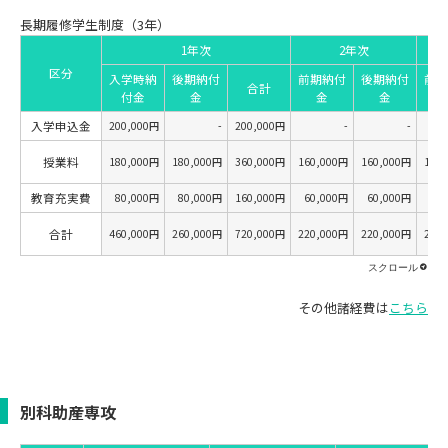
長期履修学生制度（3年）
1年次
2年次
区分
入学時納
後期納付
前期納付
後期納付
前期
合計
付金
金
金
金
入学申込金
200,000円
-
200,000円
-
-
授業料
180,000円
180,000円
360,000円
160,000円
160,000円
160
教育充実費
80,000円
80,000円
160,000円
60,000円
60,000円
60
合計
460,000円
260,000円
720,000円
220,000円
220,000円
220
その他諸経費は
こちら
別科助産専攻