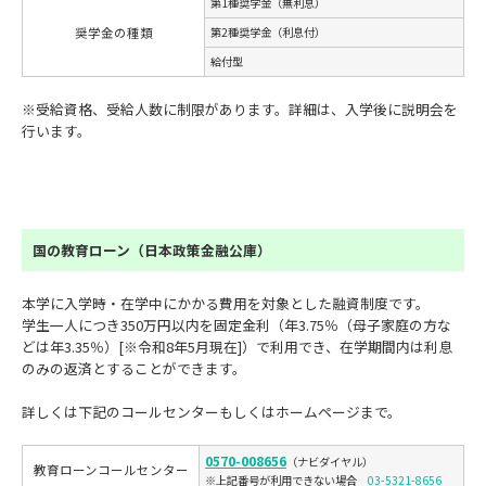
第1種奨学金（無利息）
奨学金の種類
第2種奨学金（利息付）
給付型
※受給資格、受給人数に制限があります。詳細は、入学後に説明会を
行います。
国の教育ローン（日本政策金融公庫）
本学に入学時・在学中にかかる費用を対象とした融資制度です。
学生一人につき350万円以内を固定金利（年3.75％（母子家庭の方な
どは年3.35％）[※令和8年5月現在]）で利用でき、在学期間内は利息
のみの返済とすることができます。
詳しくは下記のコールセンターもしくはホームページまで。
0570-008656
（ナビダイヤル）
教育ローンコールセンター
※上記番号が利用できない場合
03-5321-8656