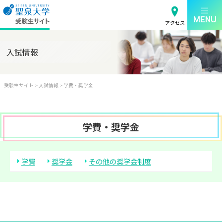
アクセス
入試情報
受験生サイト
>
入試情報
>
学費・奨学金
学費・奨学金
学費
奨学金
その他の奨学金制度