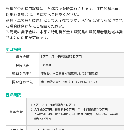
※奨学金の採用試験は、各病院で随時実施されます。採用試験へ申し
込まれる場合は、各病院へご連絡ください。
※奨学金の貸与は原則として入学後ですが、入学前に貸与を希望され
る場合は各病院にご相談ください。
※病院の奨学金は、本学の特別奨学金や滋賀県の滋賀県看護地域枠奨
学金との併用が可能です。
水口病院
貸与金額
5万円／月 4年間総額240万円
採用人数
5名程度
返還免除要件
卒業後、水口病院で看護師として3年間勤務
問い合わせ先
水口病院人事担当室（TEL 0749-62-1212）
豊郷病院
5万円／月 4年間総額240万円
入学金20万円、授業料105万円／年 4年間総額440万円
貸与金額
入学金20万円、授業料105万円、教育充実費28万円／年 4年間
総額552万円
採用人数
1，2，3 あわせて5名程度