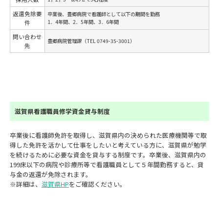
返還免除要
卒業後、豊郷病院で看護師として以下の期間を勤務
1．4年間、2．5年間、3．6年間
件
問い合わせ
豊郷病院管理課（TEL 0749-35-3001）
先
滋賀県看護職員修学資金貸与制度
卒業後に看護師免許を取得し、滋賀県内の決められた医療機関等で取
得した免許を活かして仕事をしたいと考えている方に、滋賀県が勉学
を続けるために必要な資金を貸与する制度です。卒業後、滋賀県内の
199床以下の病院や診療所等で看護職員として５年間勤務すると、貸
与金の返還が免除されます。
※詳細は、
滋賀県HP
をご確認ください。