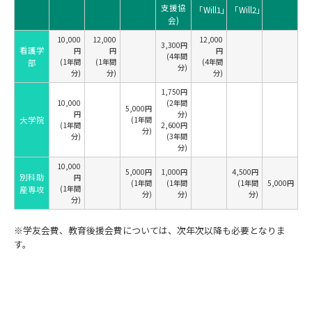
支援協
「Will1」
「Will2」
会)
10,000
12,000
12,000
3,300円
看護学
円
円
円
(4年間
(1年間
(1年間
(4年間
部
分)
分)
分)
分)
1,750円
10,000
(2年間
5,000円
円
分)
大学院
(1年間
(1年間
2,600円
分)
分)
(3年間
分)
10,000
5,000円
1,000円
4,500円
別科助
円
(1年間
(1年間
(1年間
5,000円
(1年間
産専攻
分)
分)
分)
分)
※学友会費、教育後援会費については、次年次以降も必要となりま
す。