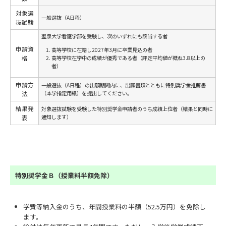
対象選
一般選抜（A日程）
抜試験
聖泉大学看護学部を受験し、次のいずれにも該当する者
申請資
高等学校に在籍し2027年3月に卒業見込の者
高等学校在学中の成績が優秀である者（評定平均値が概ね3.8以上の
格
者）
申請方
一般選抜（A日程）の出願期間内に、出願書類とともに特別奨学金推薦書
（本学指定用紙）を提出してください。
法
結果発
対象選抜試験を受験した特別奨学金申請者のうち成績上位者（結果と同時に
通知します）
表
特別奨学金Ｂ（授業料半額免除）
学費等納入金のうち、年間授業料の半額（52.5万円）を免除し
ます。