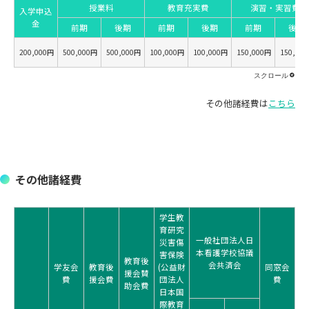
授業料
教育充実費
演習・実習費
入学申込
金
前期
後期
前期
後期
前期
後期
200,000円
500,000円
500,000円
100,000円
100,000円
150,000円
150,00
その他諸経費は
こちら
その他諸経費
学生教
育研究
一般社団法人日
災害傷
本看護学校協議
害保険
教育後
会共済会
学友会
教育後
(公益財
同窓会
援会賛
費
援会費
団法人
費
助会費
日本国
際教育