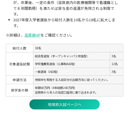
が、卒業後、一定の条件（滋賀県内の医療機関等で看護職とし
て６年間勤務）を満たせば貸与金の返還が免除される制度で
す。
2027年度入学者選抜から給付人数を10名から18名に拡大しま
す。
※詳細は、
滋賀県HP
をご確認ください。
給付人数
18名
総合型選抜（オープンキャンパス参加型）
3名
対象選抜試験
学校推薦型選抜（公募制A日程）
12名
一般選抜（A日程）
3名
申請方法
地域枠を実施する入試区分の出願方法に従ってください。
年間60万円（4年総額240万円）
奨学金の額
滋賀県から本人の指定口座宛に振り込まれます。
地域枠入試ページへ