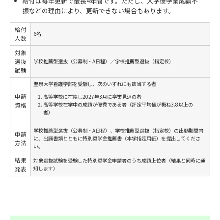
給付は毎年更新で最長4年間です。ただし、入学後学業成績不
振などの理由により、更新できない場合もあります。
給付
6名
人数
対象
選抜
学校推薦型選抜（公募制・A日程）／学校推薦型選抜（指定校）
試験
聖泉大学看護学部を受験し、次のいずれにも該当する者
申請
高等学校に在籍し2027年3月に卒業見込の者
高等学校在学中の成績が優秀である者（評定平均値が概ね3.8以上の
資格
者）
学校推薦型選抜（公募制・A日程）、学校推薦型選抜（指定校）の出願期間内
申請
に、出願書類とともに特別奨学金推薦書（本学指定用紙）を提出してくださ
方法
い。
結果
対象選抜試験を受験した特別奨学金申請者のうち成績上位者（結果と同時に通
知します）
発表