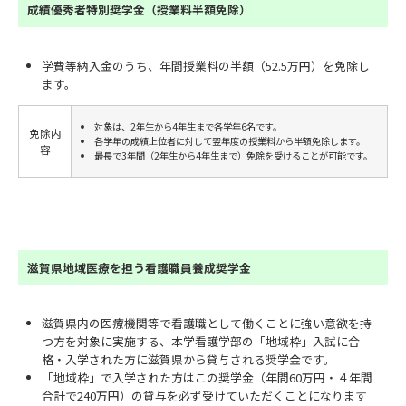
成績優秀者特別奨学金（授業料半額免除）
学費等納入金のうち、年間授業料の半額（52.5万円）を免除し
ます。
対象は、2年生から4年生まで各学年6名です。
免除内
各学年の成績上位者に対して翌年度の授業料から半額免除します。
容
最長で3年間（2年生から4年生まで）免除を受けることが可能です。
滋賀県地域医療を担う看護職員養成奨学金
滋賀県内の医療機関等で看護職として働くことに強い意欲を持
つ方を対象に実施する、本学看護学部の「地域枠」入試に合
格・入学された方に滋賀県から貸与される奨学金です。
「地域枠」で入学された方はこの奨学金（年間60万円・４年間
合計で240万円）の貸与を必ず受けていただくことになります