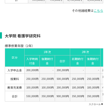
その他諸経費は
こちら
大学院 看護学研究科
標準修業年限（2年）
1年次
2年次
2年
区分
入学時納
後期納付
前期納付
後期納付
合
合計
付金
金
金
金
入学申込金
200,000円
-
200,000円
-
-
200
1,00
授業料
250,000円
250,000円
500,000円
250,000円
250,000円
教育充実費
100,000円
100,000円
200,000円
100,000円
100,000円
400
1,60
合計
550,000円
350,000円
900,000円
350,000円
350,000円