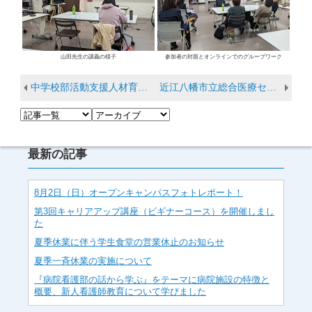
山田先生の講義の様子
参加者の対面とオンラインでのグループワーク
中学校部活動支援人材育成講座基礎編 オンデマンド動画配信開始のお知らせ
近江八幡市立総合医療センターとの連携について ～病院と大学が地域医療の看護人材育成でタッグ～
最新の記事
8月2日（日）オープンキャンパスフォトレポート！
第3回キャリアアップ講座（ビギナーコース）を開催しまし
た
夏季休業に伴う学生食堂の営業休止のお知らせ
夏季一斉休業の実施について
『病院看護部の話から学ぶ』をテーマに病院施設の特徴と
概要、新人看護師教育について学びました