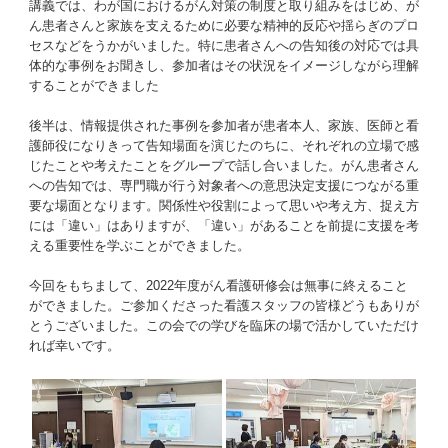
講義では、わが国におけるがん対策の制度と取り組みをはじめ、が
ん患者さんと家族を支えるために必要な精神的反応や揺らぎのプロ
セスなどをうかがいました。特に患者さんへの告知後の対応では具
体的な事例をお聞きし、参加者はその状況をイメージしながら理解
することができました
後半は、情報提供された事例を参加者が患者本人、家族、医師と看
護師役になりきって告知場面を演じたのちに、それぞれの立場で感
じたことや考えたことをグループで話し合いました。がん患者さん
への告知では、専門職が行う対象者への意思決定支援につながる重
要な場面となります。関係性や役割によって思いや考え方、捉え方
には「違い」はありますが、「違い」があることを前提に支援を考
える重要性を学ぶことができました。
今回をもちまして、2022年度がん看護研修会は無事に終えること
ができました。ご参加くださった看護スタッフの皆様どうもありが
とうございました。この会での学びを臨床の場で活かしていただけ
れば幸いです。