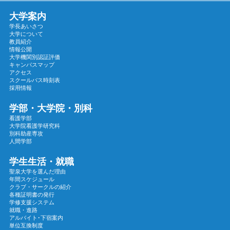
2024年12月
大学案内
2024年11月
学長あいさつ
2024年10月
大学について
教員紹介
2024年09月
情報公開
大学機関別認証評価
2024年08月
キャンパスマップ
2024年07月
アクセス
スクールバス時刻表
2024年06月
採用情報
2024年05月
学部・大学院・別科
2024年04月
看護学部
大学院看護学研究科
2024年03月
別科助産専攻
2024年02月
人間学部
2024年01月
学生生活・就職
2023年12月
聖泉大学を選んだ理由
年間スケジュール
2023年11月
クラブ・サークルの紹介
各種証明書の発行
2023年10月
学修支援システム
2023年09月
就職・進路
アルバイト･下宿案内
2023年08月
単位互換制度