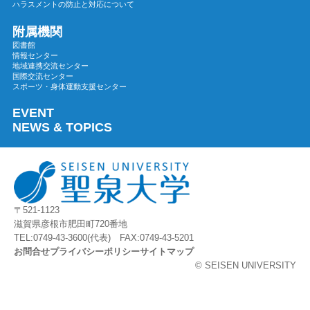
ハラスメントの防止と対応について
2023年07月
2023年06月
附属機関
図書館
2023年05月
情報センター
地域連携交流センター
2023年04月
国際交流センター
2023年03月
スポーツ・身体運動支援センター
2023年02月
EVENT
2023年01月
NEWS & TOPICS
2022年12月
2022年11月
2022年10月
2022年09月
〒521-1123
2022年08月
滋賀県彦根市肥田町720番地
2022年07月
TEL:0749-43-3600(代表) FAX:0749-43-5201
お問合せ
プライバシーポリシー
サイトマップ
2022年06月
© SEISEN UNIVERSITY
2022年05月
2022年04月
2022年03月