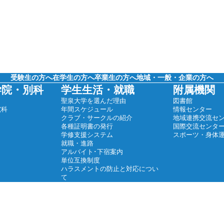
受験生の方へ
在学生の方へ
卒業生の方へ
地域・一般・企業の方へ
学院・別科
学生生活・就職
附属機関
聖泉大学を選んだ理由
図書館
究科
年間スケジュール
情報センター
クラブ・サークルの紹介
地域連携交流セ
各種証明書の発行
国際交流センタ
学修支援システム
スポーツ・身体
就職・進路
アルバイト･下宿案内
単位互換制度
ハラスメントの防止と対応につい
て