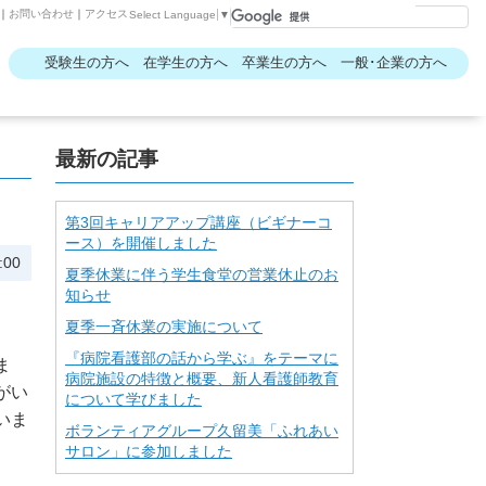
｜
お問い合わせ
｜
アクセス
Select Language
▼
受験生の方へ
在学生の方へ
卒業生の方へ
一般･企業の方へ
最新の記事
第3回キャリアアップ講座（ビギナーコ
ース）を開催しました
:00
夏季休業に伴う学生食堂の営業休止のお
知らせ
夏季一斉休業の実施について
『病院看護部の話から学ぶ』をテーマに
ま
病院施設の特徴と概要、新人看護師教育
がい
について学びました
いま
ボランティアグループ久留美「ふれあい
サロン」に参加しました