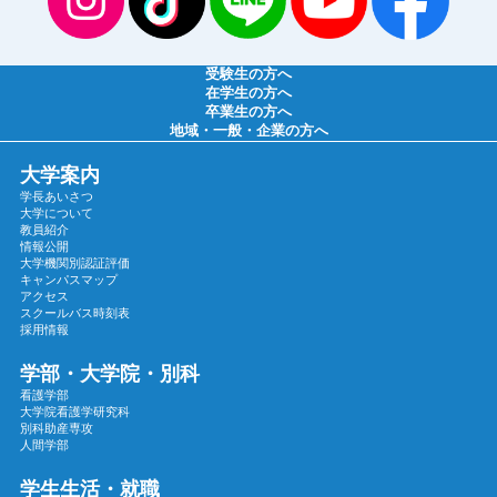
2025年04月
2025年03月
受験生の方へ
2025年02月
在学生の方へ
卒業生の方へ
2025年01月
地域・一般・企業の方へ
2024年12月
大学案内
2024年11月
学長あいさつ
2024年10月
大学について
教員紹介
2024年09月
情報公開
大学機関別認証評価
2024年08月
キャンパスマップ
2024年07月
アクセス
スクールバス時刻表
2024年06月
採用情報
2024年05月
学部・大学院・別科
2024年04月
看護学部
大学院看護学研究科
2024年03月
別科助産専攻
2024年02月
人間学部
2024年01月
学生生活・就職