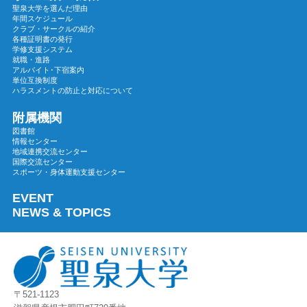
2023年12月
聖泉大学を選んだ理由
年間スケジュール
2023年11月
クラブ・サークルの紹介
各種証明書の発行
2023年10月
学修支援システム
2023年09月
就職・進路
アルバイト･下宿案内
2023年08月
単位互換制度
ハラスメントの防止と対応について
2023年07月
2023年06月
附属機関
図書館
2023年05月
情報センター
地域連携交流センター
2023年04月
国際交流センター
2023年03月
スポーツ・身体運動支援センター
2023年02月
EVENT
2023年01月
NEWS & TOPICS
2022年12月
2022年11月
2022年10月
2022年09月
〒521-1123
2022年08月