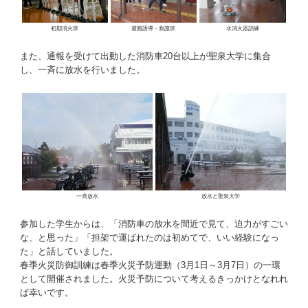
初期消火班
避難誘導・救護班
水消火器訓練
また、通報を受けて出動した消防車20台以上が聖泉大学に集合
し、一斉に放水を行いました。
一斉放水
放水と聖泉大学
参加した学生からは、「消防車の放水を間近で見て、迫力がすごい
な、と思った」「担架で運ばれたのは初めてで、いい経験になっ
た」と話していました。
春季火災防御訓練は春季火災予防運動（3月1日～3月7日）の一環
として開催されました。火災予防について考えるきっかけとなれれ
ば幸いです。