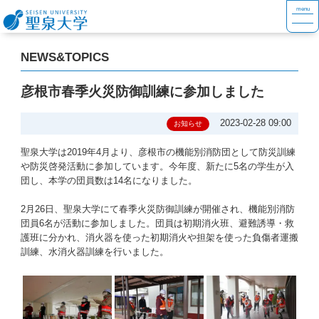
NEWS&TOPICS
彦根市春季火災防御訓練に参加しました
2023-02-28 09:00
お知らせ
聖泉大学は2019年4月より、彦根市の機能別消防団として防災訓練
や防災啓発活動に参加しています。今年度、新たに5名の学生が入
団し、本学の団員数は14名になりました。
2月26日、聖泉大学にて春季火災防御訓練が開催され、機能別消防
団員6名が活動に参加しました。団員は初期消火班、避難誘導・救
護班に分かれ、消火器を使った初期消火や担架を使った負傷者運搬
訓練、水消火器訓練を行いました。