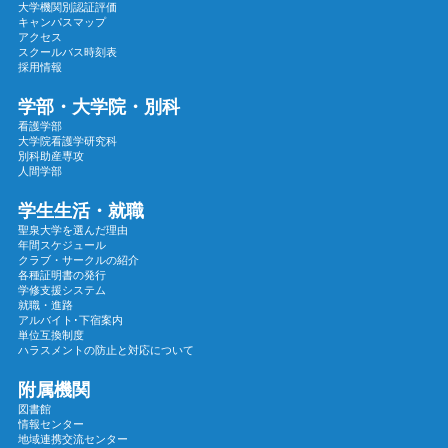
大学機関別認証評価
2024年08月
キャンパスマップ
2024年07月
アクセス
スクールバス時刻表
2024年06月
採用情報
2024年05月
学部・大学院・別科
2024年04月
看護学部
大学院看護学研究科
2024年03月
別科助産専攻
2024年02月
人間学部
2024年01月
学生生活・就職
2023年12月
聖泉大学を選んだ理由
年間スケジュール
2023年11月
クラブ・サークルの紹介
各種証明書の発行
2023年10月
学修支援システム
2023年09月
就職・進路
アルバイト･下宿案内
2023年08月
単位互換制度
ハラスメントの防止と対応について
2023年07月
2023年06月
附属機関
図書館
2023年05月
情報センター
地域連携交流センター
2023年04月