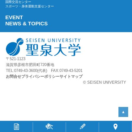
国際交流センター
2023年03月
スポーツ・身体運動支援センター
2023年02月
EVENT
2023年01月
NEWS & TOPICS
2022年12月
2022年11月
2022年10月
2022年09月
〒521-1123
2022年08月
滋賀県彦根市肥田町720番地
2022年07月
TEL:0749-43-3600(代表) FAX:0749-43-5201
お問合せ
プライバシーポリシー
サイトマップ
2022年06月
© SEISEN UNIVERSITY
2022年05月
2022年04月
2022年03月
2022年02月
▲
2022年01月