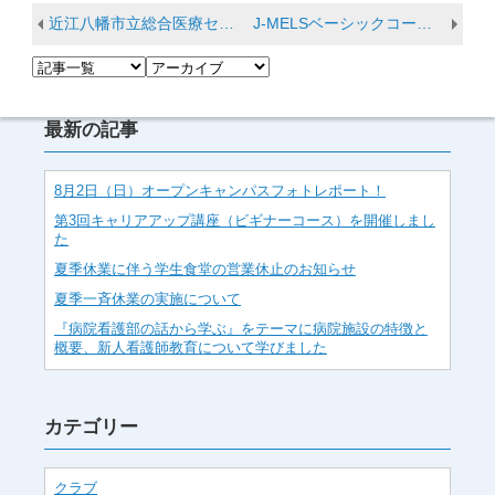
近江八幡市立総合医療センターとの連携について ～病院と大学が地域医療の看護人材育成でタッグ～
J-MELSベーシックコース（母体急変時の初期対応）受講＠ハシイ産婦人科
最新の記事
8月2日（日）オープンキャンパスフォトレポート！
第3回キャリアアップ講座（ビギナーコース）を開催しまし
た
夏季休業に伴う学生食堂の営業休止のお知らせ
夏季一斉休業の実施について
『病院看護部の話から学ぶ』をテーマに病院施設の特徴と
概要、新人看護師教育について学びました
カテゴリー
クラブ