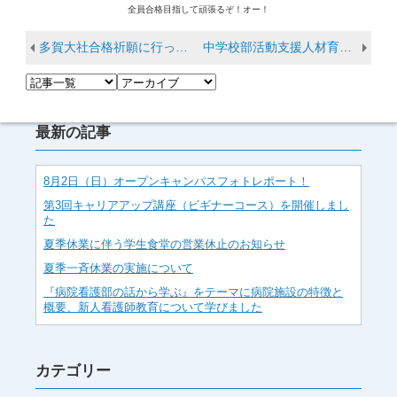
全員合格目指して頑張るぞ！オー！
多賀大社合格祈願に行ってきました！
中学校部活動支援人材育成講座基礎編 オンデマンド動画配信開始のお知らせ
最新の記事
8月2日（日）オープンキャンパスフォトレポート！
第3回キャリアアップ講座（ビギナーコース）を開催しまし
た
夏季休業に伴う学生食堂の営業休止のお知らせ
夏季一斉休業の実施について
『病院看護部の話から学ぶ』をテーマに病院施設の特徴と
概要、新人看護師教育について学びました
カテゴリー