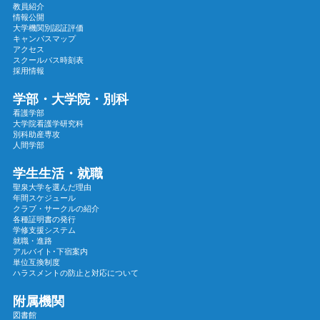
教員紹介
2024年09月
情報公開
大学機関別認証評価
2024年08月
キャンパスマップ
2024年07月
アクセス
スクールバス時刻表
2024年06月
採用情報
2024年05月
学部・大学院・別科
2024年04月
看護学部
大学院看護学研究科
2024年03月
別科助産専攻
2024年02月
人間学部
2024年01月
学生生活・就職
2023年12月
聖泉大学を選んだ理由
年間スケジュール
2023年11月
クラブ・サークルの紹介
各種証明書の発行
2023年10月
学修支援システム
2023年09月
就職・進路
アルバイト･下宿案内
2023年08月
単位互換制度
ハラスメントの防止と対応について
2023年07月
2023年06月
附属機関
図書館
2023年05月