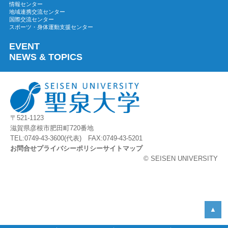
情報センター
地域連携交流センター
2023年04月
国際交流センター
2023年03月
スポーツ・身体運動支援センター
2023年02月
EVENT
2023年01月
NEWS & TOPICS
2022年12月
2022年11月
2022年10月
2022年09月
〒521-1123
2022年08月
滋賀県彦根市肥田町720番地
2022年07月
TEL:0749-43-3600(代表) FAX:0749-43-5201
お問合せ
プライバシーポリシー
サイトマップ
2022年06月
© SEISEN UNIVERSITY
2022年05月
2022年04月
2022年03月
2022年02月
▲
2022年01月