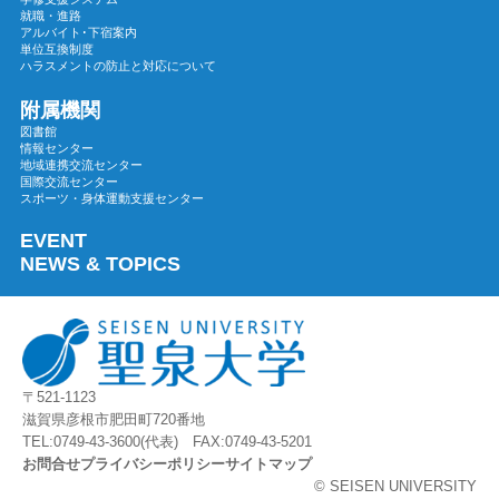
2023年09月
就職・進路
アルバイト･下宿案内
2023年08月
単位互換制度
ハラスメントの防止と対応について
2023年07月
2023年06月
附属機関
図書館
2023年05月
情報センター
地域連携交流センター
2023年04月
国際交流センター
2023年03月
スポーツ・身体運動支援センター
2023年02月
EVENT
2023年01月
NEWS & TOPICS
2022年12月
2022年11月
2022年10月
2022年09月
〒521-1123
2022年08月
滋賀県彦根市肥田町720番地
2022年07月
TEL:0749-43-3600(代表) FAX:0749-43-5201
お問合せ
プライバシーポリシー
サイトマップ
2022年06月
© SEISEN UNIVERSITY
2022年05月