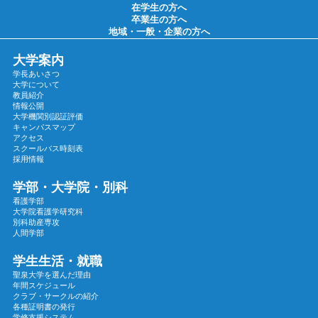
2025年02月
在学生の方へ
卒業生の方へ
2025年01月
地域・一般・企業の方へ
2024年12月
大学案内
2024年11月
学長あいさつ
2024年10月
大学について
教員紹介
2024年09月
情報公開
大学機関別認証評価
2024年08月
キャンパスマップ
2024年07月
アクセス
スクールバス時刻表
2024年06月
採用情報
2024年05月
学部・大学院・別科
2024年04月
看護学部
大学院看護学研究科
2024年03月
別科助産専攻
2024年02月
人間学部
2024年01月
学生生活・就職
2023年12月
聖泉大学を選んだ理由
年間スケジュール
2023年11月
クラブ・サークルの紹介
各種証明書の発行
2023年10月
学修支援システム