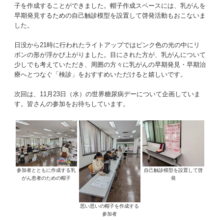
子を作成することができました。帽子作成スペースには、乳がんを
早期発見するための自己触診模型を設置して啓発活動もおこないま
した。
日没から21時に行われたライトアップではピンク色の光の中にリ
ボンの形が浮かび上がりました。目にされた方が、乳がんについて
少しでも考えていただき、周囲の方々に乳がんの早期発見・早期治
療へとつなぐ「検診」をおすすめいただけると嬉しいです。
次回は、11月23日（水）の世界糖尿病デーについて企画していま
す。皆さんの参加をお待ちしています。
参加者とともに作成する乳
自己触診模型を設置して啓
がん患者のための帽子
発
思い思いの帽子を作成する
参加者