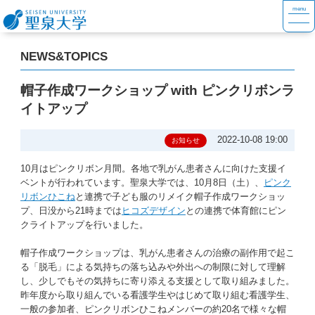
NEWS&TOPICS
帽子作成ワークショップ with ピンクリボンラ
イトアップ
2022-10-08 19:00
お知らせ
10月はピンクリボン月間。各地で乳がん患者さんに向けた支援イ
ベントが行われています。聖泉大学では、10月8日（土）、
ピンク
リボンひこね
と連携で子ども服のリメイク帽子作成ワークショッ
プ、日没から21時までは
ヒコズデザイン
との連携で体育館にピン
クライトアップを行いました。
帽子作成ワークショップは、乳がん患者さんの治療の副作用で起こ
る「脱毛」による気持ちの落ち込みや外出への制限に対して理解
し、少しでもその気持ちに寄り添える支援として取り組みました。
昨年度から取り組んでいる看護学生やはじめて取り組む看護学生、
一般の参加者、ピンクリボンひこねメンバーの約20名で様々な帽