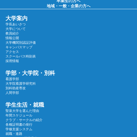
卒業生の方へ
2025年01月
地域・一般・企業の方へ
2024年12月
大学案内
2024年11月
学長あいさつ
2024年10月
大学について
教員紹介
2024年09月
情報公開
大学機関別認証評価
2024年08月
キャンパスマップ
2024年07月
アクセス
スクールバス時刻表
2024年06月
採用情報
2024年05月
学部・大学院・別科
2024年04月
看護学部
大学院看護学研究科
2024年03月
別科助産専攻
2024年02月
人間学部
2024年01月
学生生活・就職
2023年12月
聖泉大学を選んだ理由
年間スケジュール
2023年11月
クラブ・サークルの紹介
各種証明書の発行
2023年10月
学修支援システム
2023年09月
就職・進路