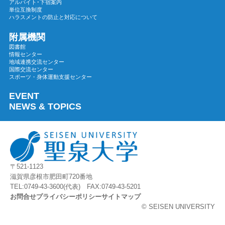
アルバイト･下宿案内
2023年08月
単位互換制度
ハラスメントの防止と対応について
2023年07月
2023年06月
附属機関
図書館
2023年05月
情報センター
地域連携交流センター
2023年04月
国際交流センター
2023年03月
スポーツ・身体運動支援センター
2023年02月
EVENT
2023年01月
NEWS & TOPICS
2022年12月
2022年11月
2022年10月
2022年09月
〒521-1123
2022年08月
滋賀県彦根市肥田町720番地
2022年07月
TEL:0749-43-3600(代表) FAX:0749-43-5201
お問合せ
プライバシーポリシー
サイトマップ
2022年06月
© SEISEN UNIVERSITY
2022年05月
2022年04月