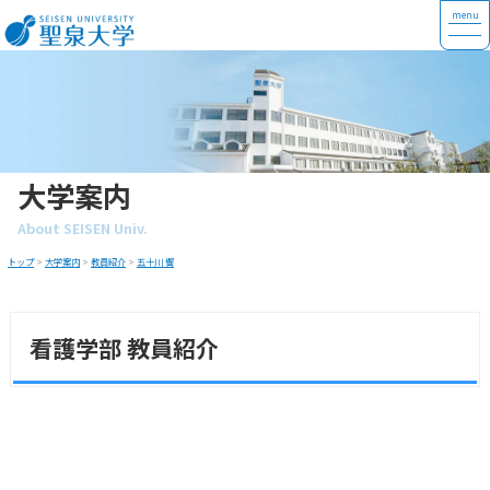
大学案内
About SEISEN Univ.
トップ
>
大学案内
>
教員紹介
>
五十川 響
看護学部 教員紹介