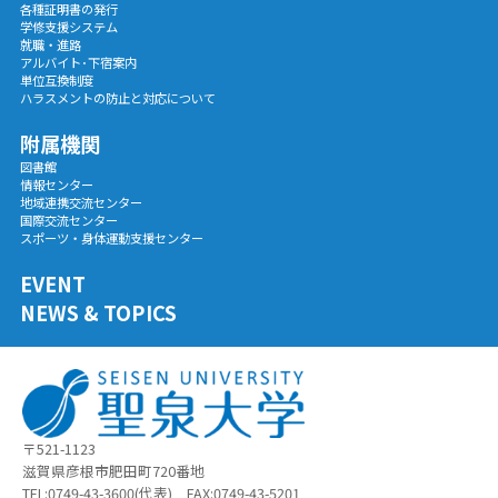
各種証明書の発行
学修支援システム
就職・進路
アルバイト･下宿案内
単位互換制度
ハラスメントの防止と対応について
附属機関
図書館
情報センター
地域連携交流センター
国際交流センター
スポーツ・身体運動支援センター
EVENT
NEWS & TOPICS
〒521-1123
滋賀県彦根市肥田町720番地
TEL:0749-43-3600(代表) FAX:0749-43-5201