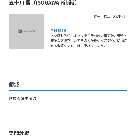
五十川 響（ISOGAWA Hibiki）
助手 修士（看護学）
Message
人が感じる心地よさはそれぞれ違いますが、安全・
安楽な方法を用いてその人が穏やかに健やかに過ご
せる看護ケアを一緒に学びましょう。
領域
基礎看護学領域
専門分野