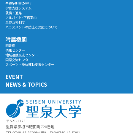
各種証明書の発行
学修支援システム
就職・進路
アルバイト･下宿案内
単位互換制度
ハラスメントの防止と対応について
附属機関
図書館
情報センター
地域連携交流センター
国際交流センター
スポーツ・身体運動支援センター
EVENT
NEWS & TOPICS
〒521-1123
滋賀県彦根市肥田町720番地
TEL:0749-43-3600(代表) FAX:0749-43-5201