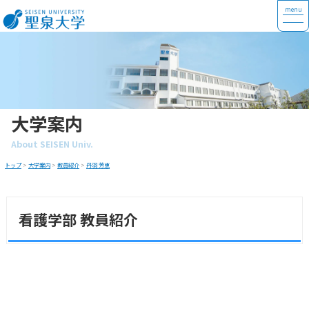
大学案内
About SEISEN Univ.
トップ
>
大学案内
>
教員紹介
>
丹羽 芳恵
看護学部 教員紹介