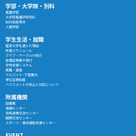
学部・大学院・別科
看護学部
大学院看護学研究科
別科助産専攻
人間学部
学生生活・就職
聖泉大学を選んだ理由
年間スケジュール
クラブ・サークルの紹介
各種証明書の発行
学修支援システム
就職・進路
アルバイト･下宿案内
単位互換制度
ハラスメントの防止と対応について
附属機関
図書館
情報センター
地域連携交流センター
国際交流センター
スポーツ・身体運動支援センター
EVENT