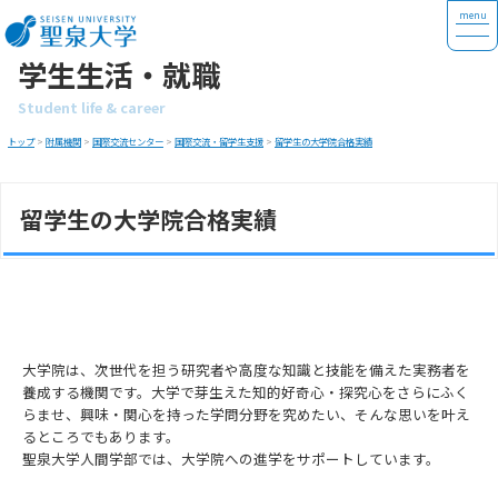
学生生活・就職
Student life & career
トップ
>
附属機関
>
国際交流センター
>
国際交流・留学生支援
>
留学生の大学院合格実績
留学生の大学院合格実績
大学院は、次世代を担う研究者や高度な知識と技能を備えた実務者を
養成する機関です。大学で芽生えた知的好奇心・探究心をさらにふく
らませ、興味・関心を持った学問分野を究めたい、そんな思いを叶え
るところでもあります。
聖泉大学人間学部では、大学院への進学をサポートしています。