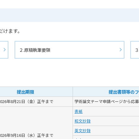
て
だけます。
２.原稿執筆要領
３
提出期限
提出書類等のフ
2026年8月21日（金）正午まで
学術論文テーマ申請ページから応募
表紙
和文抄録
英文抄録
2026年9月16日（水）正午まで