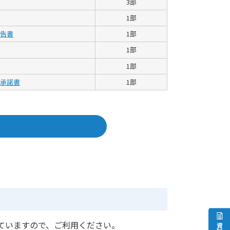
3部
1部
告書
1部
1部
1部
承諾書
1部
ていますので、ご利用ください。