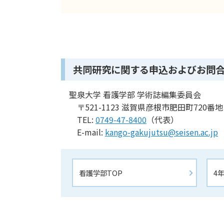
共同研究に関する申込およびお問
聖泉大学 看護学部 学術誌編集委員会
〒521-1123 滋賀県彦根市肥田町720番地
TEL:
0749-47-8400
（代表）
E-mail:
kango-gakujutsu@seisen.ac.jp
看護学部TOP
4