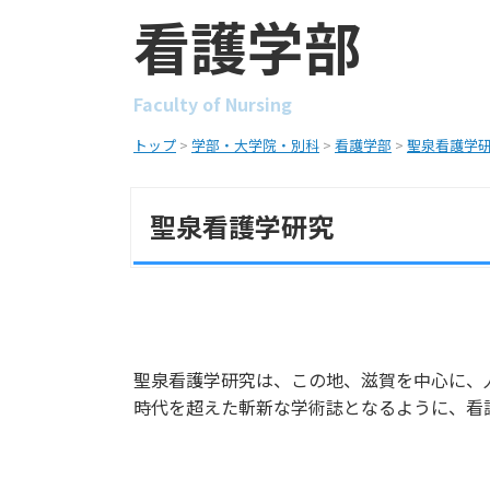
看護学部
Faculty of Nursing
トップ
>
学部・大学院・別科
>
看護学部
>
聖泉看護学
聖泉看護学研究
聖泉看護学研究は、この地、滋賀を中心に、
時代を超えた斬新な学術誌となるように、看