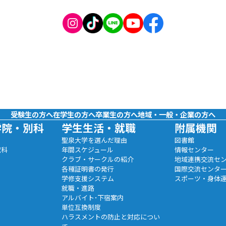
受験生の方へ
在学生の方へ
卒業生の方へ
地域・一般・企業の方へ
学院・別科
学生生活・就職
附属機関
聖泉大学を選んだ理由
図書館
究科
年間スケジュール
情報センター
クラブ・サークルの紹介
地域連携交流セ
各種証明書の発行
国際交流センタ
学修支援システム
スポーツ・身体
就職・進路
アルバイト･下宿案内
単位互換制度
ハラスメントの防止と対応につい