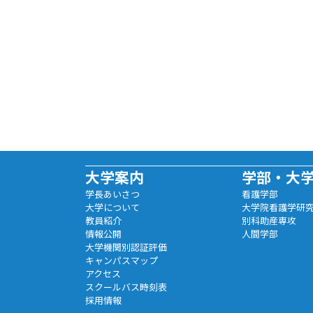
大学案内
学部・大
学長あいさつ
看護学部
大学について
大学院看護学研
教員紹介
別科助産専攻
情報公開
人間学部
大学機関別認証評価
キャンパスマップ
アクセス
スクールバス時刻表
採用情報