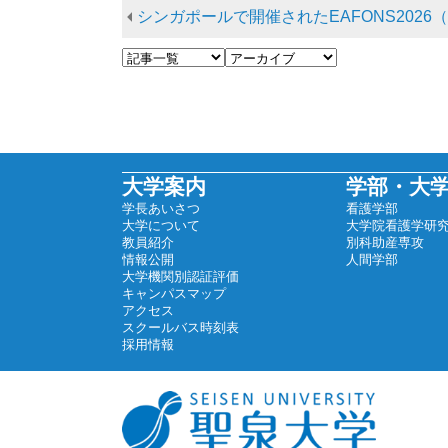
シンガポールで開催されたEAFONS2026（東アジア看護学研究者フォーラム）
大学案内
学部・大
学長あいさつ
看護学部
大学について
大学院看護学研
教員紹介
別科助産専攻
情報公開
人間学部
大学機関別認証評価
キャンパスマップ
アクセス
スクールバス時刻表
採用情報