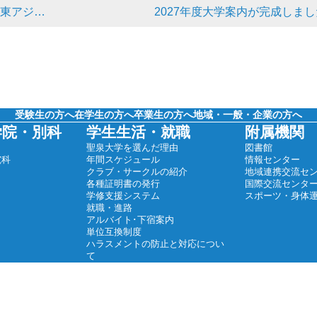
に参加しました
2027年度大学案内が完成しまし
受験生の方へ
在学生の方へ
卒業生の方へ
地域・一般・企業の方へ
学院・別科
学生生活・就職
附属機関
聖泉大学を選んだ理由
図書館
究科
年間スケジュール
情報センター
クラブ・サークルの紹介
地域連携交流セ
各種証明書の発行
国際交流センタ
学修支援システム
スポーツ・身体
就職・進路
アルバイト･下宿案内
単位互換制度
ハラスメントの防止と対応につい
て