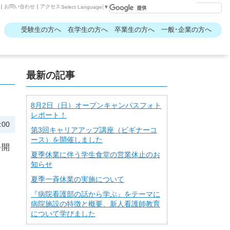
｜
お問い合わせ
｜
アクセス
Select Language
▼
受験生の方へ
在学生の方へ
卒業生の方へ
一般･企業の方へ
最新の記事
8月2日（日）オープンキャンパスフォト
レポート！
:00
第3回キャリアアップ講座（ビギナーコ
ース）を開催しました
を開
夏季休業に伴う学生食堂の営業休止のお
知らせ
夏季一斉休業の実施について
『病院看護部の話から学ぶ』をテーマに
病院施設の特徴と概要、新人看護師教育
について学びました