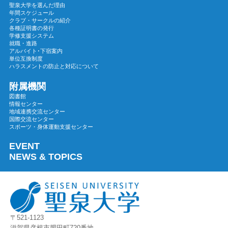
2023年12月
聖泉大学を選んだ理由
年間スケジュール
2023年11月
クラブ・サークルの紹介
各種証明書の発行
2023年10月
学修支援システム
2023年09月
就職・進路
アルバイト･下宿案内
2023年08月
単位互換制度
ハラスメントの防止と対応について
2023年07月
2023年06月
附属機関
図書館
2023年05月
情報センター
地域連携交流センター
2023年04月
国際交流センター
2023年03月
スポーツ・身体運動支援センター
2023年02月
EVENT
2023年01月
NEWS & TOPICS
2022年12月
2022年11月
2022年10月
2022年09月
〒521-1123
2022年08月