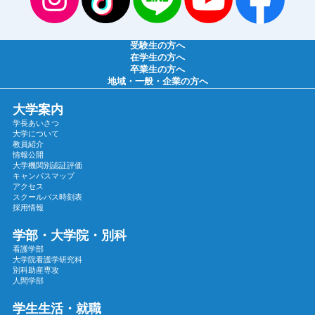
2025年04月
2025年03月
受験生の方へ
2025年02月
在学生の方へ
卒業生の方へ
2025年01月
地域・一般・企業の方へ
2024年12月
大学案内
2024年11月
学長あいさつ
2024年10月
大学について
教員紹介
2024年09月
情報公開
大学機関別認証評価
2024年08月
キャンパスマップ
2024年07月
アクセス
スクールバス時刻表
2024年06月
採用情報
2024年05月
学部・大学院・別科
2024年04月
看護学部
大学院看護学研究科
2024年03月
別科助産専攻
2024年02月
人間学部
2024年01月
学生生活・就職