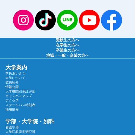
2025年07月
2025年06月
2025年05月
2025年04月
2025年03月
受験生の方へ
2025年02月
在学生の方へ
卒業生の方へ
2025年01月
地域・一般・企業の方へ
2024年12月
大学案内
2024年11月
学長あいさつ
2024年10月
大学について
教員紹介
2024年09月
情報公開
大学機関別認証評価
2024年08月
キャンパスマップ
2024年07月
アクセス
スクールバス時刻表
2024年06月
採用情報
2024年05月
学部・大学院・別科
2024年04月
看護学部
大学院看護学研究科
2024年03月