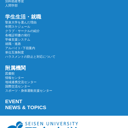
別科助産専攻
2024年02月
人間学部
2024年01月
学生生活・就職
2023年12月
聖泉大学を選んだ理由
年間スケジュール
2023年11月
クラブ・サークルの紹介
各種証明書の発行
2023年10月
学修支援システム
2023年09月
就職・進路
アルバイト･下宿案内
2023年08月
単位互換制度
ハラスメントの防止と対応について
2023年07月
2023年06月
附属機関
図書館
2023年05月
情報センター
地域連携交流センター
2023年04月
国際交流センター
2023年03月
スポーツ・身体運動支援センター
2023年02月
EVENT
2023年01月
NEWS & TOPICS
2022年12月
2022年11月