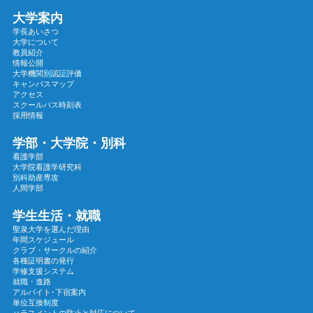
大学案内
2024年11月
学長あいさつ
2024年10月
大学について
教員紹介
2024年09月
情報公開
大学機関別認証評価
2024年08月
キャンパスマップ
2024年07月
アクセス
スクールバス時刻表
2024年06月
採用情報
2024年05月
学部・大学院・別科
2024年04月
看護学部
大学院看護学研究科
2024年03月
別科助産専攻
2024年02月
人間学部
2024年01月
学生生活・就職
2023年12月
聖泉大学を選んだ理由
年間スケジュール
2023年11月
クラブ・サークルの紹介
各種証明書の発行
2023年10月
学修支援システム
2023年09月
就職・進路
アルバイト･下宿案内
2023年08月
単位互換制度
ハラスメントの防止と対応について