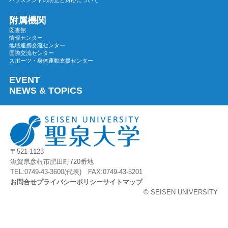
2023年07月
2023年06月
附属機関
図書館
2023年05月
情報センター
地域連携交流センター
2023年04月
国際交流センター
2023年03月
スポーツ・身体運動支援センター
2023年02月
EVENT
2023年01月
NEWS & TOPICS
2022年12月
2022年11月
2022年10月
2022年09月
〒521-1123
2022年08月
滋賀県彦根市肥田町720番地
2022年07月
TEL:0749-43-3600(代表) FAX:0749-43-5201
お問合せ
プライバシーポリシー
サイトマップ
2022年06月
© SEISEN UNIVERSITY
2022年05月
2022年04月
2022年03月