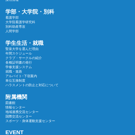
2024年05月
学部・大学院・別科
2024年04月
看護学部
大学院看護学研究科
2024年03月
別科助産専攻
2024年02月
人間学部
2024年01月
学生生活・就職
2023年12月
聖泉大学を選んだ理由
年間スケジュール
2023年11月
クラブ・サークルの紹介
各種証明書の発行
2023年10月
学修支援システム
2023年09月
就職・進路
アルバイト･下宿案内
2023年08月
単位互換制度
ハラスメントの防止と対応について
2023年07月
2023年06月
附属機関
図書館
2023年05月
情報センター
地域連携交流センター
2023年04月
国際交流センター
2023年03月
スポーツ・身体運動支援センター
2023年02月
EVENT