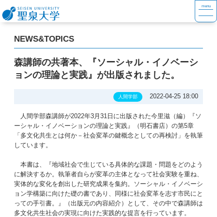
NEWS&TOPICS
森講師の共著本、『ソーシャル・イノベーシ
ョンの理論と実践』が出版されました。
2022-04-25 18:00
人間学部
人間学部森講師が2022年3月31日に出版された今里滋（編）『ソ
ーシャル・イノベーションの理論と実践』（明石書店）の第5章
「多文化共生とは何か－社会変革の鍵概念としての再検討」を執筆
しています。
本書は、『地域社会で生じている具体的な課題・問題をどのよう
に解決するか。執筆者自らが変革の主体となって社会実験を重ね、
実体的な変化を創出した研究成果を集約。ソーシャル・イノベーシ
ョン学構築に向けた礎の書であり、同様に社会変革を志す市民にと
っての手引書。』（出版元の内容紹介）として、その中で森講師は
多文化共生社会の実現に向けた実践的な提言を行っています。