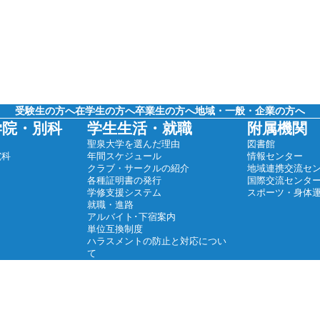
受験生の方へ
在学生の方へ
卒業生の方へ
地域・一般・企業の方へ
学院・別科
学生生活・就職
附属機関
聖泉大学を選んだ理由
図書館
究科
年間スケジュール
情報センター
クラブ・サークルの紹介
地域連携交流セ
各種証明書の発行
国際交流センタ
学修支援システム
スポーツ・身体
就職・進路
アルバイト･下宿案内
単位互換制度
ハラスメントの防止と対応につい
て