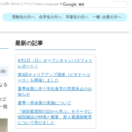
｜
お問い合わせ
｜
アクセス
Select Language
▼
受験生の方へ
在学生の方へ
卒業生の方へ
一般･企業の方へ
最新の記事
8月2日（日）オープンキャンパスフォト
レポート！
:00
第3回キャリアアップ講座（ビギナーコ
ース）を開催しました
なる
夏季休業に伴う学生食堂の営業休止のお
知らせ
のゴ
夏季一斉休業の実施について
一致
『病院看護部の話から学ぶ』をテーマに
病院施設の特徴と概要、新人看護師教育
について学びました