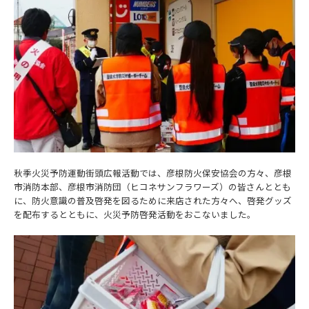
秋季火災予防運動街頭広報活動では、彦根防火保安協会の方々、彦根
市消防本部、彦根市消防団（ヒコネサンフラワーズ）の皆さんととも
に、防火意識の普及啓発を図るために来店された方々へ、啓発グッズ
を配布するとともに、火災予防啓発活動をおこないました。