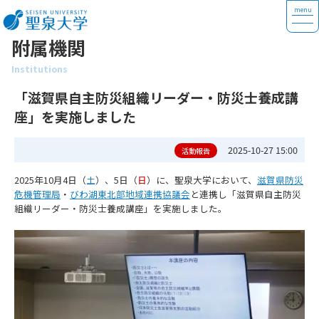
附属機関
Institutions
「滋賀県自主防災組織リーダー・防災士養成講
座」を実施しました
2025-10-27 15:00
活動報告
2025年10月4日（
土
）、5日（
日
）に、聖泉大学において、
滋賀県防災
危機管理局
・
びわ湖東北部地域連携協議会
と連携し「滋賀県自主防災
組織リーダー・防災士養成講座」を実施しました。