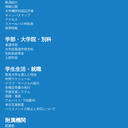
教員紹介
2024年09月
情報公開
大学機関別認証評価
2024年08月
キャンパスマップ
2024年07月
アクセス
スクールバス時刻表
2024年06月
採用情報
2024年05月
学部・大学院・別科
2024年04月
看護学部
大学院看護学研究科
2024年03月
別科助産専攻
2024年02月
人間学部
2024年01月
学生生活・就職
2023年12月
聖泉大学を選んだ理由
年間スケジュール
2023年11月
クラブ・サークルの紹介
各種証明書の発行
2023年10月
学修支援システム
2023年09月
就職・進路
アルバイト･下宿案内
2023年08月
単位互換制度
ハラスメントの防止と対応について
2023年07月
2023年06月
附属機関
図書館
2023年05月