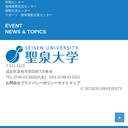
情報センター
地域連携交流センター
2023年04月
国際交流センター
2023年03月
スポーツ・身体運動支援センター
2023年02月
EVENT
2023年01月
NEWS & TOPICS
2022年12月
2022年11月
2022年10月
2022年09月
〒521-1123
2022年08月
滋賀県彦根市肥田町720番地
2022年07月
TEL:0749-43-3600(代表) FAX:0749-43-5201
お問合せ
プライバシーポリシー
サイトマップ
2022年06月
© SEISEN UNIVERSITY
2022年05月
2022年04月
2022年03月
2022年02月
▲
2022年01月