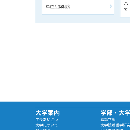
ハ
単位互換制度
て
大学案内
学部・大
学長あいさつ
看護学部
大学について
大学院看護学研