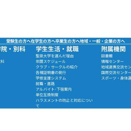
受験生の方へ
在学生の方へ
卒業生の方へ
地域・一般・企業の方へ
学院・別科
学生生活・就職
附属機関
聖泉大学を選んだ理由
図書館
究科
年間スケジュール
情報センター
クラブ・サークルの紹介
地域連携交流セ
各種証明書の発行
国際交流センタ
学修支援システム
スポーツ・身体
就職・進路
アルバイト･下宿案内
単位互換制度
ハラスメントの防止と対応につい
て