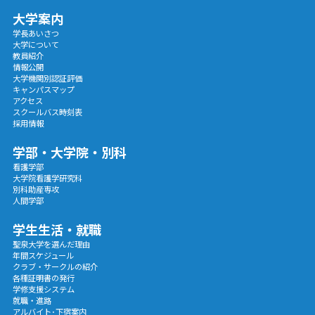
大学案内
学長あいさつ
大学について
教員紹介
情報公開
大学機関別認証評価
キャンパスマップ
アクセス
スクールバス時刻表
採用情報
学部・大学院・別科
看護学部
大学院看護学研究科
別科助産専攻
人間学部
学生生活・就職
聖泉大学を選んだ理由
年間スケジュール
クラブ・サークルの紹介
各種証明書の発行
学修支援システム
就職・進路
アルバイト･下宿案内