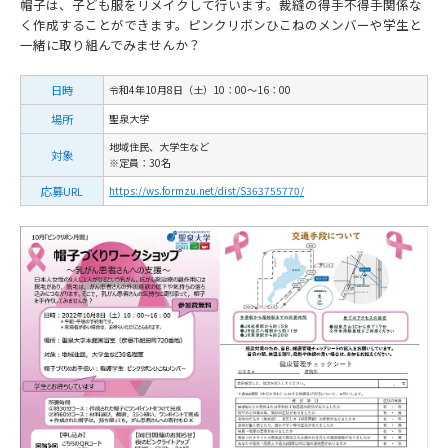
帽子は、子ども服をリメイクして行います。裁縫の得手不得手関係な
く作成することができます。ピンクリボンひこねのメンバーや学生と
一緒に取り組んでみませんか？
日時
令和4年10月8日（土）10：00～16：00
場所
聖泉大学
地域住民、大学生など
対象
※定員：30名
応募URL
https://ws.formzu.net/dist/S363755770/