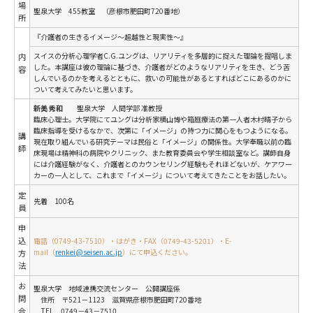
場
聖泉大学 455教室 （彦根市肥田町720番地）
所
『介護者の生きるイメージ～超越性と現実性～』
スイスの分析心理学者C.G.ユングは、リアリティを多層的に捉えた理論を提唱しま
内
した。本講座は彼の理論に基づき、介護者がどのようなリアリティを生き、どう苦
容
しんでいるのかを考えるとともに、救いの可能性があるとすればどこにあるのかに
ついて考えてみたいと思います。
新美 秀和
聖泉大学 人間学部 准教授
臨床心理士。大学院にてユングは分析家横山博や箱庭療法の第一人者木村晴子から
臨床指導を受けるなかで、次第に「イメージ」の持つ力に関心をもつようになる。
講
現在取り組んでいる研究テーマは民俗と「イメージ」の関係性。大学奉職以前の臨
師
床現場は精神科の病院やクリニック、また教育委員会や学生相談室など。講師自身
には介護経験がなく、介護者とのカウンセリング経験もそれほどないが、ケアワー
カーの一人として、これまで「イメージ」について考えてきたことをお話したい。
定
先着 100名
員
申
込
電話（0749-43-7510）・はがき・FAX（0749-43-5201）・E-
mail（
renkei@seisen.ac.jp
）にて申込ください。
方
法
お
聖泉大学 地域連携交流センター 公開講座係
問
住所 〒521－1123 滋賀県彦根市肥田町720番地
合
TEL 0749－43－7510