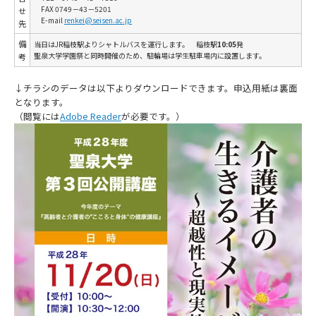
FAX 0749－43－5201
せ
E-mail
renkei@seisen.ac.jp
先
備
当日はJR稲枝駅よりシャトルバスを運行します。 稲枝駅
10:05
発
聖泉大学学園祭と同時開催のため、駐輪場は学生駐車場内に設置します。
考
↓チラシのデータは以下よりダウンロードできます。申込用紙は裏面
となります。
（閲覧には
Adobe Reader
が必要です。）