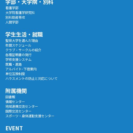
学部・大学院・別科
看護学部
大学院看護学研究科
別科助産専攻
人間学部
学生生活・就職
聖泉大学を選んだ理由
年間スケジュール
クラブ・サークルの紹介
各種証明書の発行
学修支援システム
就職・進路
アルバイト･下宿案内
単位互換制度
ハラスメントの防止と対応について
附属機関
図書館
情報センター
地域連携交流センター
国際交流センター
スポーツ・身体運動支援センター
EVENT