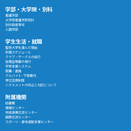
学部・大学院・別科
看護学部
大学院看護学研究科
別科助産専攻
人間学部
学生生活・就職
聖泉大学を選んだ理由
年間スケジュール
クラブ・サークルの紹介
各種証明書の発行
学修支援システム
就職・進路
アルバイト･下宿案内
単位互換制度
ハラスメントの防止と対応について
附属機関
図書館
情報センター
地域連携交流センター
国際交流センター
スポーツ・身体運動支援センター