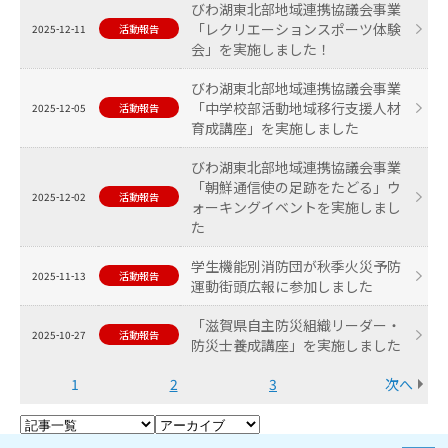
びわ湖東北部地域連携協議会事業
「レクリエーションスポーツ体験
2025-12-11
活動報告
会」を実施しました！
びわ湖東北部地域連携協議会事業
「中学校部活動地域移行支援人材
2025-12-05
活動報告
育成講座」を実施しました
びわ湖東北部地域連携協議会事業
「朝鮮通信使の足跡をたどる」ウ
2025-12-02
活動報告
ォーキングイベントを実施しまし
た
学生機能別消防団が秋季火災予防
2025-11-13
活動報告
運動街頭広報に参加しました
「滋賀県自主防災組織リーダー・
2025-10-27
活動報告
防災士養成講座」を実施しました
1
2
3
次へ