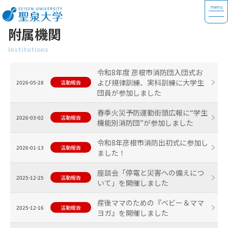
附属機関
Institutions
令和8年度 彦根市消防団入団式お
よび規律訓練、実科訓練に大学生
2026-05-28
活動報告
団員が参加しました
春季火災予防運動街頭広報に“学生
2026-03-02
活動報告
機能別消防団”が参加しました
令和8年彦根市消防出初式に参加し
2026-01-13
活動報告
ました！
座談会「停電と災害への備えにつ
2025-12-25
活動報告
いて」を開催しました
産後ママのための『ベビー＆ママ
2025-12-16
活動報告
ヨガ』を開催しました